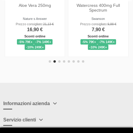
 Full
Betaine HCl Hydrochloric
Lutein with FloraGL
Acid
Swanson
Doctor s Best
88 €
Prezzo consigliato:
31,13 €
Prezzo consigliato:
24,56 
24,90 €
19,65 €
Sconti ordine
Sconti ordine
9€+
-5% 79€+
-7% 149€+
-5% 79€+
-7% 149€+
-10% 249€+
-10% 249€+
Informazioni azienda
Servizio clienti