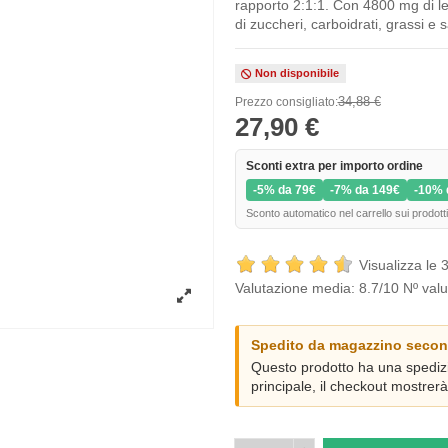
rapporto 2:1:1. Con 4800 mg di le
di zuccheri, carboidrati, grassi e
Non disponibile
34,88 €
Prezzo consigliato:
27,90 €
Sconti extra per importo ordine
-5% da 79€
-7% da 149€
-10% 
Sconto automatico nel carrello sui prodotti
Visualizza le 3
Valutazione media:
8.7
/10 Nº valu
Spedito da magazzino secon
Questo prodotto ha una spediz
principale, il checkout mostrer