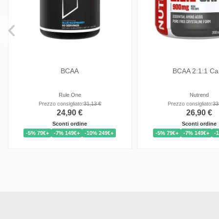
BCAA Instant
BCAA 4:1:1 Ener
OstroVit
Nutrend
Prezzo consigliato:
21,13 €
Prezzo consigliato
16,90 €
25,90 
Sconti ordine
Sconti ordi
-5% 79€+
-7% 149€+
-10% 249€+
-5% 79€+
-7% 149€+