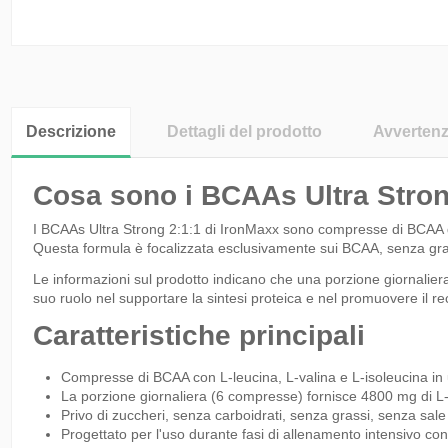
Descrizione
Dettagli del prodotto
Avverten
Cosa sono i BCAAs Ultra Stron
I BCAAs Ultra Strong 2:1:1 di IronMaxx sono compresse di BCAA di a
Questa formula è focalizzata esclusivamente sui BCAA, senza grass
Le informazioni sul prodotto indicano che una porzione giornaliera
suo ruolo nel supportare la sintesi proteica e nel promuovere il r
Caratteristiche principali
Compresse di BCAA con L-leucina, L-valina e L-isoleucina in 
La porzione giornaliera (6 compresse) fornisce 4800 mg di L-
Privo di zuccheri, senza carboidrati, senza grassi, senza sale
Progettato per l'uso durante fasi di allenamento intensivo c