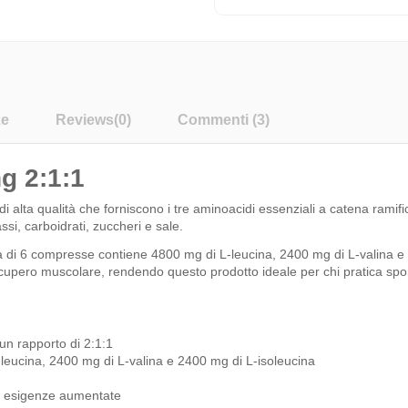
ze
Reviews
(0)
Commenti (3)
g 2:1:1
lta qualità che forniscono i tre aminoacidi essenziali a catena ramificat
i, carboidrati, zuccheri e sale.
 di 6 compresse contiene 4800 mg di L-leucina, 2400 mg di L-valina e 24
ecupero muscolare, rendendo questo prodotto ideale per chi pratica spor
un rapporto di 2:1:1
leucina, 2400 mg di L-valina e 2400 mg di L-isoleucina
on esigenze aumentate