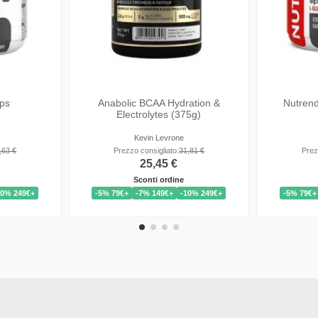
gy Powder
HIT BCAA 4:1:1 + Glutamine
BC
Dorian Yates
:
32,38 €
Prezzo consigliato:
27,65 €
P
€
22,12 €
ne
Sconti ordine
-10% 249€+
-5% 79€+
-7% 149€+
-10% 249€+
-5% 7