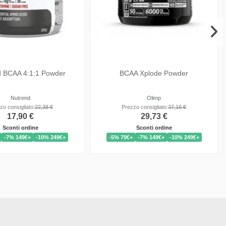
AA Caps (400 caps)
Xtend Original BCAA Polvere - 7g
Aminoacidi per Recupero
Mutant
Xtend
rezzo consigliato:
32,38 €
Prezzo consigliato:
34,74 €
25,90 €
27,79 €
Sconti ordine
Sconti ordine
9€+
-7% 149€+
-10% 249€+
-5% 79€+
-7% 149€+
-10% 249€+