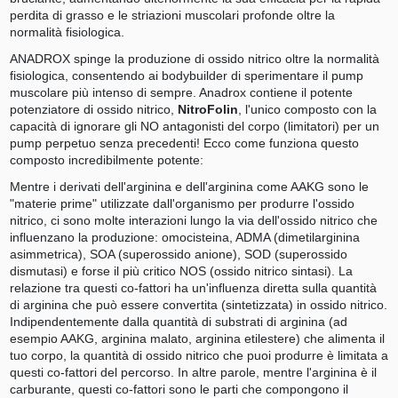
perdita di grasso e le striazioni muscolari profonde oltre la
normalità fisiologica.
ANADROX spinge la produzione di ossido nitrico oltre la normalità
fisiologica, consentendo ai bodybuilder di sperimentare il pump
muscolare più intenso di sempre. Anadrox contiene il potente
potenziatore di ossido nitrico,
NitroFolin
, l'unico composto con la
capacità di ignorare gli NO antagonisti del corpo (limitatori) per un
pump perpetuo senza precedenti! Ecco come funziona questo
composto incredibilmente potente:
Mentre i derivati dell'arginina e dell'arginina come AAKG sono le
"materie prime" utilizzate dall'organismo per produrre l'ossido
nitrico, ci sono molte interazioni lungo la via dell'ossido nitrico che
influenzano la produzione: omocisteina, ADMA (dimetilarginina
asimmetrica), SOA (superossido anione), SOD (superossido
dismutasi) e forse il più critico NOS (ossido nitrico sintasi). La
relazione tra questi co-fattori ha un'influenza diretta sulla quantità
di arginina che può essere convertita (sintetizzata) in ossido nitrico.
Indipendentemente dalla quantità di substrati di arginina (ad
esempio AAKG, arginina malato, arginina etilestere) che alimenta il
tuo corpo, la quantità di ossido nitrico che puoi produrre è limitata a
questi co-fattori del percorso. In altre parole, mentre l'arginina è il
carburante, questi co-fattori sono le parti che compongono il