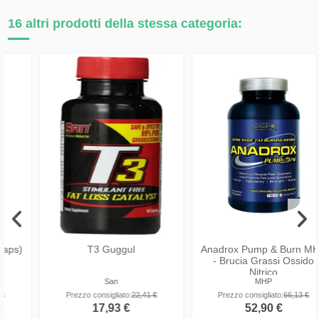
16 altri prodotti della stessa categoria:
Anadrox Pump & Burn MHP
Thermo Speed Extreme 2.0
- Brucia Grassi Ossido
Nitrico
MHP
Olimp
Prezzo consigliato:
66,13 €
Prezzo consigliato:
28,18 €
52,90 €
22,54 €