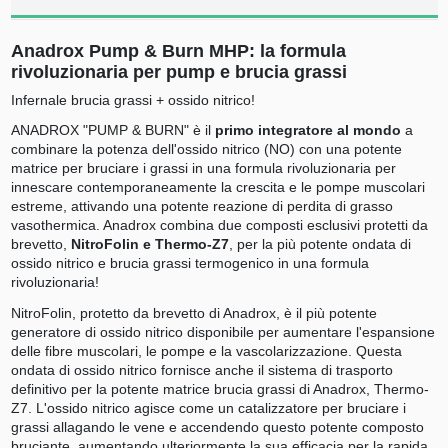
Anadrox Pump & Burn MHP: la formula
rivoluzionaria per pump e brucia grassi
Infernale brucia grassi + ossido nitrico!
ANADROX "PUMP & BURN" è il
primo integratore al mondo
a
combinare la potenza dell'ossido nitrico (NO) con una potente
matrice per bruciare i grassi in una formula rivoluzionaria per
innescare contemporaneamente la crescita e le pompe muscolari
estreme, attivando una potente reazione di perdita di grasso
vasothermica. Anadrox combina due composti esclusivi protetti da
brevetto,
NitroFolin e Thermo-Z7
, per la più potente ondata di
ossido nitrico e brucia grassi termogenico in una formula
rivoluzionaria!
NitroFolin, protetto da brevetto di Anadrox, è il più potente
generatore di ossido nitrico disponibile per aumentare l'espansione
delle fibre muscolari, le pompe e la vascolarizzazione. Questa
ondata di ossido nitrico fornisce anche il sistema di trasporto
definitivo per la potente matrice brucia grassi di Anadrox, Thermo-
Z7. L'ossido nitrico agisce come un catalizzatore per bruciare i
grassi allagando le vene e accendendo questo potente composto
bruciante, aumentando ulteriormente la sua efficacia per la rapida