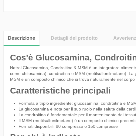
Descrizione
Dettagli del prodotto
Avverten
Cos'è Glucosamina, Condroit
Natrol Glucosamina, Condroitina & MSM è un integratore alimenta
come chitosamina), condroitina e MSM (metilsulfonilmetano). La gl
MSM è un composto chimico che si trova naturalmente nel corpo e
Caratteristiche principali
Formula a triplo ingrediente: glucosamina, condroitina e MS
La glucosamina è nota per il suo ruolo nella salute della carti
La condroitina è fondamentale per il mantenimento dei tessuti
Il MSM (metilsulfonilmetano) è un composto chimico presente
Formati disponibili: 90 compresse o 150 compresse