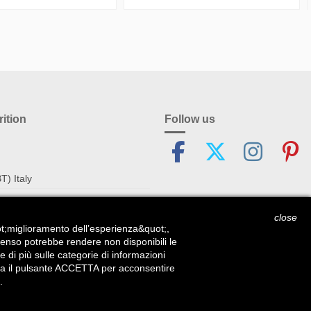
ition
Follow us
T) Italy
close
tion.biz
uot;miglioramento dell’esperienza&quot;,
senso potrebbe rendere non disponibili le
 di più sulle categorie di informazioni
lizza il pulsante ACCETTA per acconsentire
.
dynutrition.biz dal 2001 | P.I. IT05803580728