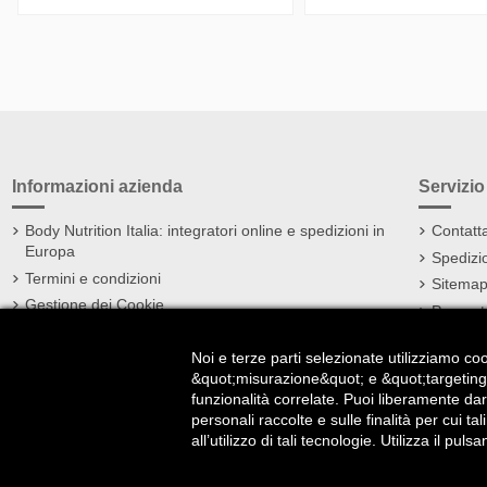
Informazioni azienda
Servizio 
Body Nutrition Italia: integratori online e spedizioni in
Contatta
Europa
Spedizi
Termini e condizioni
Sitemap
Gestione dei Cookie
Presenta
Privacy Policy Completa
Noi e terze parti selezionate utilizziamo co
Impressum
&quot;misurazione&quot; e &quot;targeting 
funzionalità correlate. Puoi liberamente da
personali raccolte e sulle finalità per cui t
all’utilizzo di tali tecnologie. Utilizza il 