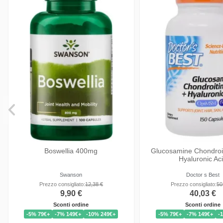
Animal Flex articolazioni Universal
Cal-Mag DK
Nutrition - Integratore supporto
articolare
Universal Nutrition
NOW Foods
Prezzo consigliato:
71,66 €
Prezzo consigliato:
26
57,33 €
20,90 €
Sconti ordine
Sconti ordine
-5% 79€+
-7% 149€+
-10% 249€+
-5% 79€+
-7% 149€+
-