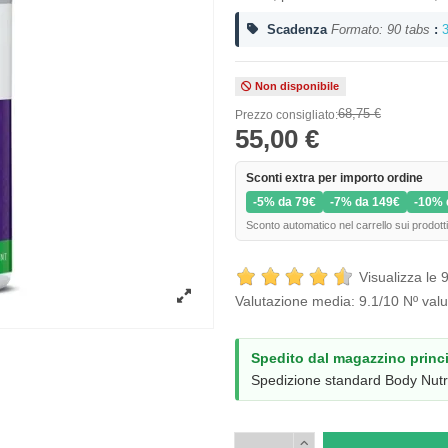
Scadenza
Formato: 90 tabs
:
3
Non disponibile
68,75 €
Prezzo consigliato:
55,00 €
Sconti extra per importo ordine
-5% da 79€
-7% da 149€
-10% 
Sconto automatico nel carrello sui prodotti
Visualizza le 9
Valutazione media:
9.1
/10 Nº valu
Spedito dal magazzino princ
Spedizione standard Body Nutri