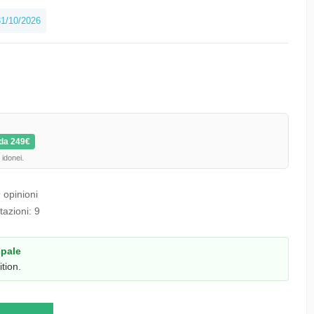
1/10/2026
da 249€
 idonei.
 opinioni
tazioni:
9
ipale
tion.