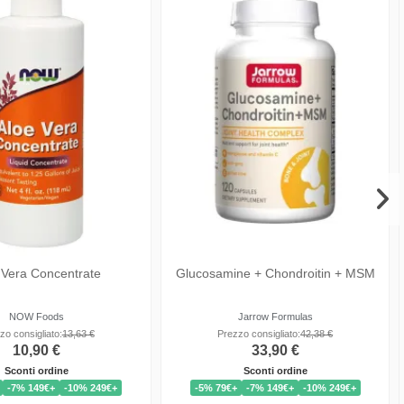
 Glucosamine with
Anabolic FLEX
GreenGrown
Doctor s Best
Kevin Levrone
zo consigliato:
29,88 €
Prezzo consigliato:
37,38 €
23,90 €
29,90 €
Sconti ordine
Sconti ordine
-7% 149€+
-10% 249€+
-5% 79€+
-7% 149€+
-10% 249€+