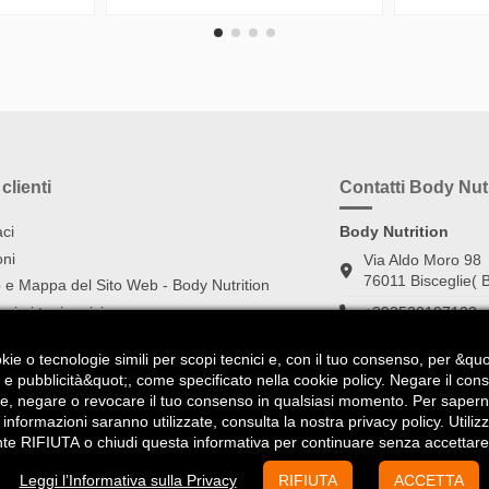
clienti
Contatti Body Nutr
ci
Body Nutrition
oni
Via Aldo Moro 98
76011 Bisceglie( B
 e Mappa del Sito Web - Body Nutrition
ci ai tuoi amici
+393520197123
info (at) bodynutri
okie o tecnologie simili per scopi tecnici e, con il tuo consenso, per &q
e pubblicità&quot;, come specificato nella cookie policy. Negare il con
re, negare o revocare il tuo consenso in qualsiasi momento. Per saperne
ali informazioni saranno utilizzate, consulta la nostra privacy policy. Uti
pulsante RIFIUTA o chiudi questa informativa per continuare senza accettare
Body Nutrition – sito ufficiale bo
Leggi l’Informativa sulla Privacy
RIFIUTA
ACCETTA