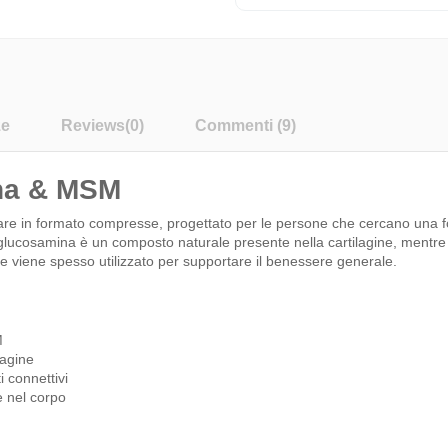
ze
Reviews
(0)
Commenti (9)
ina & MSM
re in formato compresse, progettato per le persone che cercano una f
ucosamina è un composto naturale presente nella cartilagine, mentre la
 viene spesso utilizzato per supportare il benessere generale.
M
lagine
 connettivi
 nel corpo