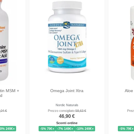
Joint & Muscle Cream
Vegan
NOW Foods
,13 €
Prezzo consigliato:
16,13 €
Prez
12,90 €
Sconti ordine
10% 249€+
-5% 79€+
-7% 149€+
-10% 249€+
-5% 79€+