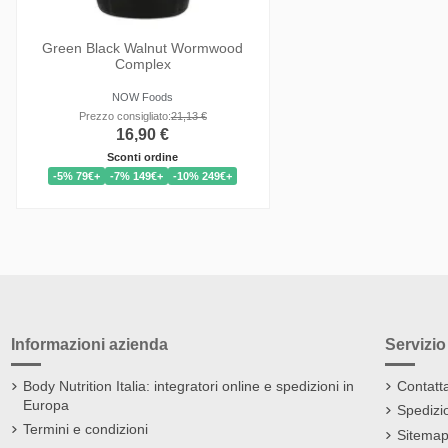
Green Black Walnut Wormwood
Complex
NOW Foods
Prezzo consigliato:
21,13 €
16,90 €
Sconti ordine
-5% 79€+
-7% 149€+
-10% 249€+
Informazioni azienda
Servizio 
Body Nutrition Italia: integratori online e spedizioni in
Contatta
Europa
Spedizi
Termini e condizioni
Sitemap