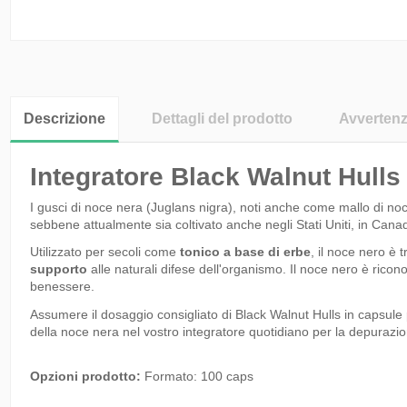
Descrizione
Dettagli del prodotto
Avverten
Integratore Black Walnut Hull
I gusci di noce nera (Juglans nigra), noti anche come mallo di noc
sebbene attualmente sia coltivato anche negli Stati Uniti, in Cana
Utilizzato per secoli come
tonico a base di erbe
, il noce nero è 
supporto
alle naturali difese dell'organismo. Il noce nero è riconos
benessere.
Assumere il dosaggio consigliato di Black Walnut Hulls in capsule pe
della noce nera nel vostro integratore quotidiano per la depurazi
Opzioni prodotto:
Formato: 100 caps