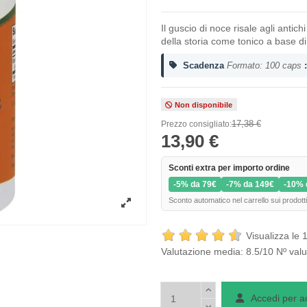
Il guscio di noce risale agli antich
della storia come tonico a base di
Scadenza
Formato: 100 caps
:
Non disponibile
17,38 €
Prezzo consigliato:
13,90 €
Sconti extra per importo ordine
-5% da 79€
-7% da 149€
-10% 
Sconto automatico nel carrello sui prodotti
Visualizza le 
Valutazione media:
8.5
/10 Nº valu
Accedi per a