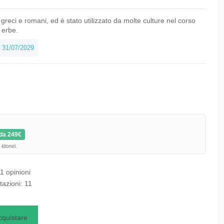
i greci e romani, ed è stato utilizzato da molte culture nel corso
 erbe.
31/07/2029
da 249€
 idonei.
11 opinioni
tazioni:
11
cquistare