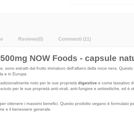
ze
Reviews
(0)
Commenti (11)
s 500mg NOW Foods - capsule natu
e, sono estratti dal frutto immaturo dell'albero della noce nera. Quest
da e in Europa.
tradizionalmente noto per le sue proprietà
digestive
e come lassativo d
ciuto per le sue proprietà anti-virali, anti-fungine e antisettiche, ed è s
r ottenere i massimi benefici. Questo prodotto vegano è formulato per fac
one e il benessere generale.